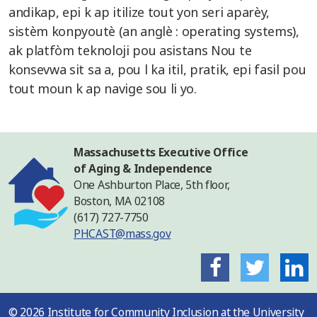
andikap, epi k ap itilize tout yon seri aparèy,
sistèm konpyoutè (an anglè : operating systems),
ak platfòm teknoloji pou asistans Nou te
konsevwa sit sa a, pou l ka itil, pratik, epi fasil pou
tout moun k ap navige sou li yo.
Massachusetts Executive Office
of Aging & Independence
One Ashburton Place, 5th floor,
Boston, MA 02108
(617) 727-7750
PHCAST@mass.gov
Facebook
Twitter
L
©
2026 Institute for Community Inclusion at the University