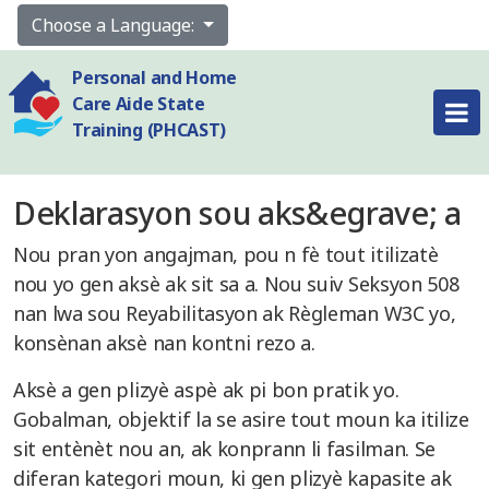
Choose a Language:
Personal and Home
Care Aide State
Training (PHCAST)
Deklarasyon sou aks&egrave; a
Nou pran yon angajman, pou n fè tout itilizatè
nou yo gen aksè ak sit sa a. Nou suiv Seksyon 508
nan lwa sou Reyabilitasyon ak Règleman W3C yo,
konsènan aksè nan kontni rezo a.
Aksè a gen plizyè aspè ak pi bon pratik yo.
Gobalman, objektif la se asire tout moun ka itilize
sit entènèt nou an, ak konprann li fasilman. Se
diferan kategori moun, ki gen plizyè kapasite ak