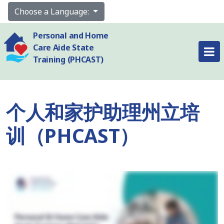
Choose a Language:
Personal and Home
Care Aide State
Training (PHCAST)
个人和家护助理州立培
训（PHCAST）