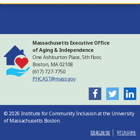
Massachusetts Executive Office
of Aging & Independence
One Ashburton Place, 5th floor,
Boston, MA 02108
(617) 727-7750
PHCAST@mass.gov
Facebook
Twitter
L
©
2026 Institute for Community Inclusion at the University
of Massachusetts Boston.
隐私政策
可访问性